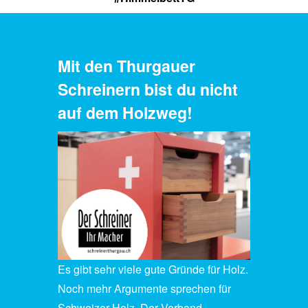
Mit den Thurgauer
Schreinern bist du nicht
auf dem Holzweg!
Es gibt sehr viele gute Gründe für Holz.
Noch mehr Argumente sprechen für
Schweizer Holz. Der Verband