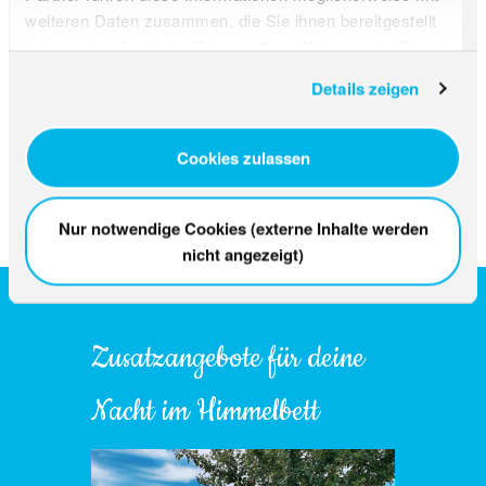
weiteren Daten zusammen, die Sie ihnen bereitgestellt
inklusive Begrüssungs-Drink
haben oder die sie im Rahmen Ihrer Nutzung der Dienste
inklusive 4-Gang-Abendessen mit
gesammelt haben.
Weinbegleitung
Details zeigen
Cookies zulassen
Jetzt buchen
Nur notwendige Cookies (externe Inhalte werden
nicht angezeigt)
Zusatzangebote für deine
Nacht im Himmelbett